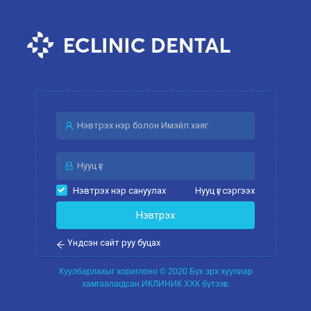
Нэвтрэх нэр сануулах
Нууц үг сэргээх
Нэвтрэх
Үндсэн сайт руу буцах
Хуулбарлахыг хориглоно © 2020 Бүх эрх хуулиар
хамгаалагдсан.ИКЛИНИК ХХК бүтээв.